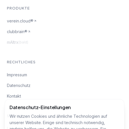
PRODUKTE
verein.cloud®
clubbrain®
mAItrx
(bald)
RECHTLICHES
Impressum
Datenschutz
Kontakt
Datenschutz-Einstellungen
SOCIAL
Wir nutzen Cookies und ähnliche Technologien auf
unserer Website. Einige sind technisch notwendig,
LinkedIn
andere helfen uns, die Website zu verbessern. Sie